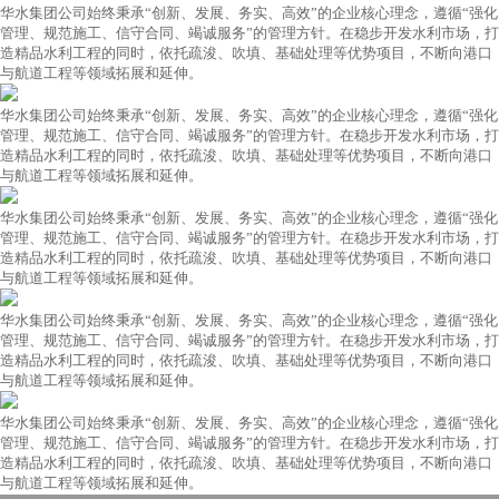
华水集团公司始终秉承“创新、发展、务实、高效”的企业核心理念，遵循“强化
管理、规范施工、信守合同、竭诚服务”的管理方针。在稳步开发水利市场，打
造精品水利工程的同时，依托疏浚、吹填、基础处理等优势项目，不断向港口
与航道工程等领域拓展和延伸。
华水集团公司始终秉承“创新、发展、务实、高效”的企业核心理念，遵循“强化
管理、规范施工、信守合同、竭诚服务”的管理方针。在稳步开发水利市场，打
造精品水利工程的同时，依托疏浚、吹填、基础处理等优势项目，不断向港口
与航道工程等领域拓展和延伸。
华水集团公司始终秉承“创新、发展、务实、高效”的企业核心理念，遵循“强化
管理、规范施工、信守合同、竭诚服务”的管理方针。在稳步开发水利市场，打
造精品水利工程的同时，依托疏浚、吹填、基础处理等优势项目，不断向港口
与航道工程等领域拓展和延伸。
华水集团公司始终秉承“创新、发展、务实、高效”的企业核心理念，遵循“强化
管理、规范施工、信守合同、竭诚服务”的管理方针。在稳步开发水利市场，打
造精品水利工程的同时，依托疏浚、吹填、基础处理等优势项目，不断向港口
与航道工程等领域拓展和延伸。
华水集团公司始终秉承“创新、发展、务实、高效”的企业核心理念，遵循“强化
管理、规范施工、信守合同、竭诚服务”的管理方针。在稳步开发水利市场，打
造精品水利工程的同时，依托疏浚、吹填、基础处理等优势项目，不断向港口
与航道工程等领域拓展和延伸。