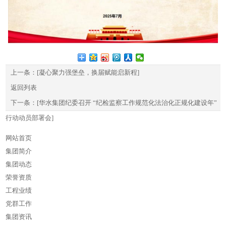
上一条：
[凝心聚力强堡垒，换届赋能启新程]
返回列表
下一条：
[华水集团纪委召开 “纪检监察工作规范化法治化正规化建设年”
行动动员部署会]
网站首页
集团简介
集团动态
荣誉资质
工程业绩
党群工作
集团资讯