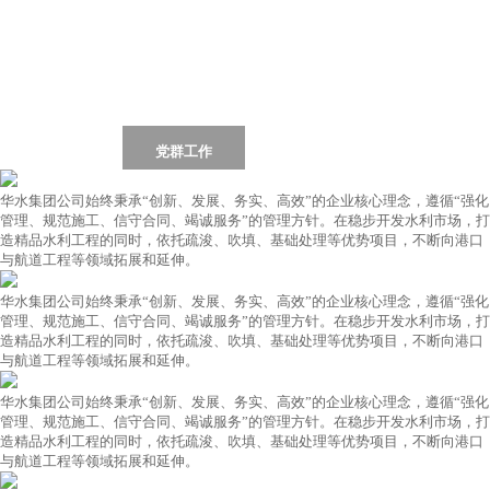
首页
Home
集团简介
集团动态
荣誉资质
工程业绩
党群工作
行业资讯
联系我们
华水集团公司始终秉承“创新、发展、务实、高效”的企业核心理念，遵循“强化
管理、规范施工、信守合同、竭诚服务”的管理方针。在稳步开发水利市场，打
造精品水利工程的同时，依托疏浚、吹填、基础处理等优势项目，不断向港口
与航道工程等领域拓展和延伸。
华水集团公司始终秉承“创新、发展、务实、高效”的企业核心理念，遵循“强化
管理、规范施工、信守合同、竭诚服务”的管理方针。在稳步开发水利市场，打
造精品水利工程的同时，依托疏浚、吹填、基础处理等优势项目，不断向港口
与航道工程等领域拓展和延伸。
华水集团公司始终秉承“创新、发展、务实、高效”的企业核心理念，遵循“强化
管理、规范施工、信守合同、竭诚服务”的管理方针。在稳步开发水利市场，打
造精品水利工程的同时，依托疏浚、吹填、基础处理等优势项目，不断向港口
与航道工程等领域拓展和延伸。