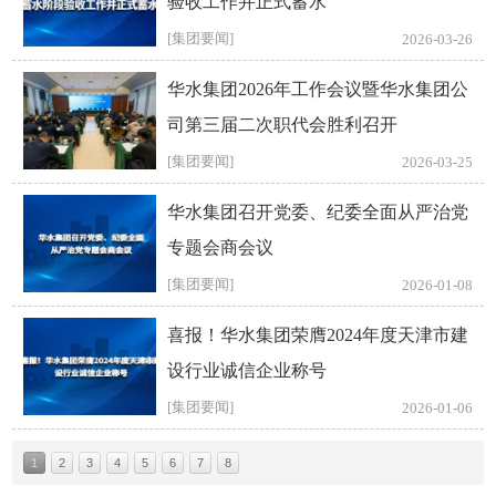
验收工作并正式蓄水
[集团要闻]
2026-03-26
华水集团2026年工作会议暨华水集团公
司第三届二次职代会胜利召开
[集团要闻]
2026-03-25
华水集团召开党委、纪委全面从严治党
专题会商会议
[集团要闻]
2026-01-08
喜报！华水集团荣膺2024年度天津市建
设行业诚信企业称号
[集团要闻]
2026-01-06
1
2
3
4
5
6
7
8