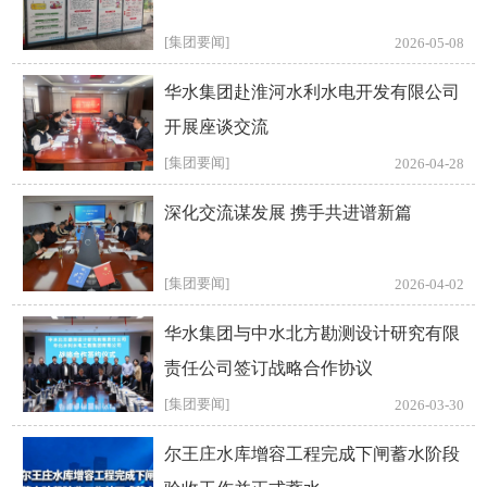
[集团要闻]
2026-05-08
华水集团赴淮河水利水电开发有限公司
开展座谈交流
[集团要闻]
2026-04-28
深化交流谋发展 携手共进谱新篇
[集团要闻]
2026-04-02
华水集团与中水北方勘测设计研究有限
责任公司签订战略合作协议
[集团要闻]
2026-03-30
尔王庄水库增容工程完成下闸蓄水阶段