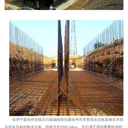
石津干渠沧州支线压力箱涵段担负着沧州市所有供水目标及衡水市部
分供水目标的输水任务，线路总长约89.94km，是石津干渠的重要组成部