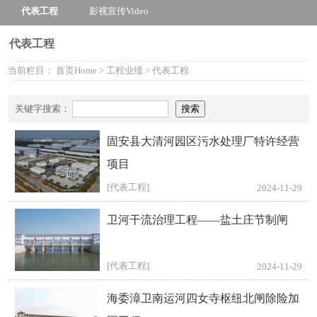
代表工程
影视宣传
Video
代表工程
当前栏目：
首页
Home
>
工程业绩
>
代表工程
关键字搜索：
固安县大清河园区污水处理厂特许经营
项目
[代表工程]
2024-11-29
卫河干流治理工程——盐土庄节制闸
[代表工程]
2024-11-29
海委漳卫南运河四女寺枢纽北闸除险加